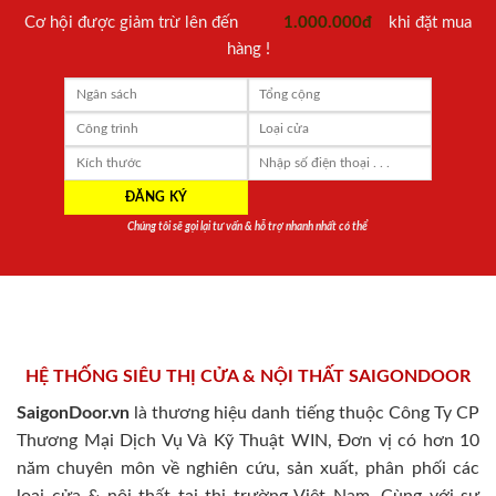
Cơ hội được giảm trừ lên đến
1.000.000đ
khi đặt mua
hàng !
Chúng tôi sẽ gọi lại tư vấn & hỗ trợ nhanh nhất có thể
HỆ THỐNG SIÊU THỊ CỬA & NỘI THẤT SAIGONDOOR
SaigonDoor.vn
là thương hiệu danh tiếng thuộc Công Ty CP
Thương Mại Dịch Vụ Và Kỹ Thuật WIN, Đơn vị có hơn 10
năm chuyên môn về nghiên cứu, sản xuất, phân phối các
loại cửa & nội thất tại thị trường Việt Nam. Cùng với sự