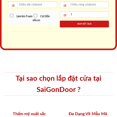
Làm kín Foam
Cột Bắn
silicon
XEM KẾT QUẢ
Tại sao chọn lắp đặt cửa tại
SaiGonDoor ?
Thẩm mỹ xuất sắc
Đa Dạng Về Mẫu Mã