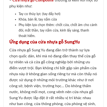
–
Cửa nhựa gỗ Composite
thường đi kèm với một số
phụ kiện như:
Tay co thủy lực (tay đẩy hơi)
Khóa, bản lề, tay nắm cửa
Phụ kiện lựa chọn thêm: chốt cửa, chốt âm cho cánh
đôi, mắt thần, tay nắm cửa, kính lấy sáng, thanh
thoát hiểm.
Ứng dụng của cửa nhựa gỗ SungYu
Cửa nhựa gỗ Sung Yu đang dần trở thành sự lựa
chọn quốc dân, khi mà nó đang dần thay thế cửa gỗ
tự nhiên và cả cửa gỗ công nghiệp bởi những ưu
điểm vượt trội. Bạn không chỉ bắt gặp sản phẩm cửa
nhựa này ở không gian sống riêng tư mà còn thấy nó
được sử dụng ở những môi trường khác như ở nơi
công sở, bệnh viện, trường học… Do không thấm
nước, không mối mọt, cong vênh nên cửa nhựa gỗ
Sung Yu được lắp đặt ở rất nhiều vị trí khác nhau
như ban công, cửa thông phòng, cửa phòng vệ sinh,