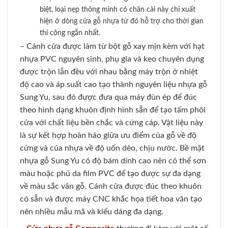
biệt, loại nẹp thông minh có chân cài này chỉ xuất
hiện ở dòng cửa gỗ nhựa từ đó hỗ trợ cho thời gian
thi công ngắn nhất.
– Cánh cửa được làm từ bột gỗ xay mịn kèm với hạt
nhựa PVC nguyên sinh, phụ gia và keo chuyên dụng
được trộn lẫn đều với nhau bằng máy trộn ở nhiệt
độ cao và áp suất cao tạo thành nguyên liệu nhựa gỗ
Sung Yu, sau đó được đưa qua máy đùn ép để đúc
theo hình dạng khuôn định hình sẵn để tạo tấm phôi
cửa với chất liệu bền chắc và cứng cáp. Vật liệu này
là sự kết hợp hoàn hảo giữa ưu điểm của gỗ về độ
cứng và của nhựa về độ uốn dẻo, chịu nước. Bề mặt
nhựa gỗ Sung Yu có độ bám dính cao nên có thể sơn
màu hoặc phủ da film PVC để tạo được sự đa dạng
về màu sắc vân gỗ. Cánh cửa được đúc theo khuôn
có sẵn và được máy CNC khắc họa tiết hoa văn tạo
nên nhiều mẫu mã và kiểu dáng đa dạng.