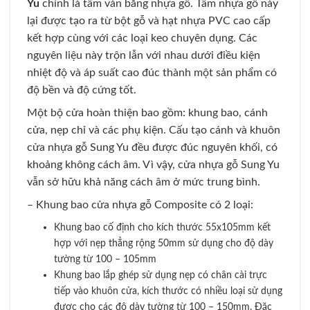
Yu
chính là tấm ván bằng nhựa gỗ. Tấm nhựa gỗ này
lại được tạo ra từ bột gỗ và hạt nhựa PVC cao cấp
kết hợp cùng với các loại keo chuyên dụng. Các
nguyên liệu này trộn lẫn với nhau dưới điều kiện
nhiệt độ và áp suất cao đúc thành một sản phẩm có
độ bền và độ cứng tốt.
Một bộ cửa hoàn thiện bao gồm: khung bao, cánh
cửa, nẹp chỉ và các phụ kiện. Cấu tạo cánh và khuôn
cửa nhựa gỗ Sung Yu đều được đúc nguyên khối, có
khoảng không cách âm. Vì vậy, cửa nhựa gỗ Sung Yu
vẫn sở hữu khả năng cách âm ở mức trung bình.
– Khung bao cửa nhựa gỗ Composite có 2 loại:
Khung bao cố định cho kích thước 55x105mm kết
hợp với nẹp thẳng rộng 50mm sử dụng cho độ dày
tường từ 100 – 105mm
Khung bao lắp ghép sử dụng nẹp có chân cài trực
tiếp vào khuôn cửa, kích thước có nhiều loại sử dụng
được cho các độ dày tường từ 100 – 150mm. Đặc