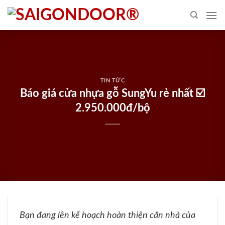
Skip
to
content
TIN TỨC
Báo giá cửa nhựa gỗ SungYu rẻ nhất ☑️
2.950.000đ/bộ
Bạn đang lên kế hoạch hoàn thiện căn nhà của