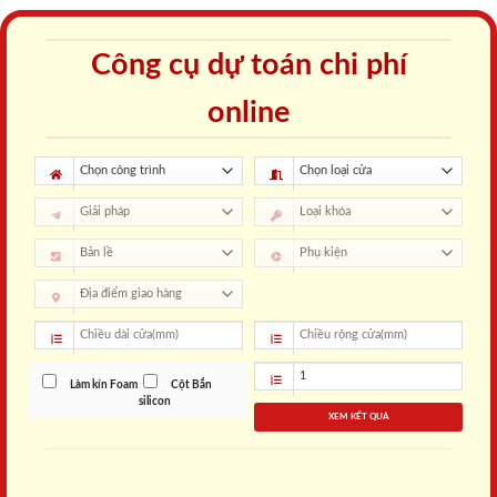
Công cụ dự toán chi phí
online
Làm kín Foam
Cột Bắn
silicon
XEM KẾT QUẢ