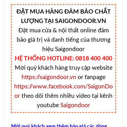
ĐẶT MUA HÀNG ĐẢM BẢO CHẮT
LƯỢNG TẠI SAIGONDOOR.VN
Đặt mua cửa & nội thất online đảm
bảo giá trị và danh tiếng của thương
hiệu Saigondoor
HỆ THỐNG HOTLINE: 0818 400 400
Mời quý khách hàng truy cập website
https://saigondoor.vn
or fanpage
https://www.facebook.com/SaigonDo
or
theo dõi thêm nhiều video tại kênh
youtube
Saigondoor
Mời quý khách xem thêm báo giá các dòng