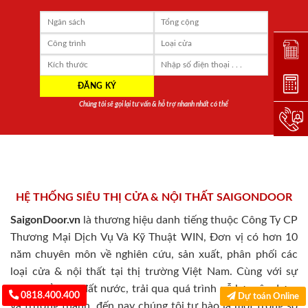
Đặt lị
Dự toá
Chúng tôi sẽ gọi lại tư vấn & hỗ trợ nhanh nhất có thể
Hotlin
HỆ THỐNG SIÊU THỊ CỬA & NỘI THẤT SAIGONDOOR
SaigonDoor.vn
là thương hiệu danh tiếng thuộc Công Ty CP
Thương Mại Dịch Vụ Và Kỹ Thuật WIN, Đơn vị có hơn 10
năm chuyên môn về nghiên cứu, sản xuất, phân phối các
loại cửa & nội thất tại thị trường Việt Nam. Cùng với sự
phát triển của đất nước, trải qua quá trình nỗ lực xây dựng
0818.400.400
Dự toán Online
và trưởng thành, đến nay chúng tôi tự hào là một trong số