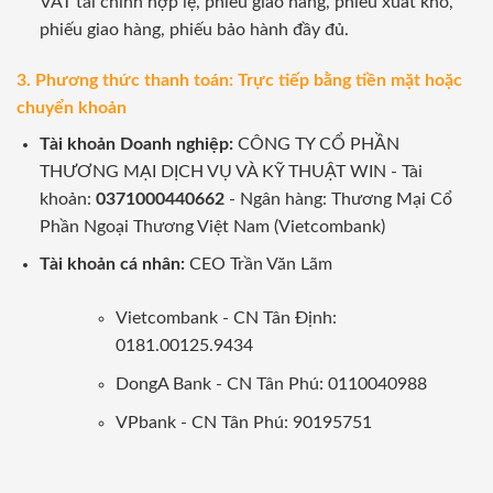
VAT tài chính hợp lệ, phiếu giao hàng, phiếu xuất kho,
phiếu giao hàng, phiếu bảo hành đầy đủ.
3. Phương thức thanh toán: Trực tiếp bằng tiền mặt hoặc
chuyển khoản
Tài khoản Doanh nghiệp:
CÔNG TY CỔ PHẦN
THƯƠNG MẠI DỊCH VỤ VÀ KỸ THUẬT WIN - Tài
khoản:
0371000440662
- Ngân hàng: Thương Mại Cổ
Phần Ngoại Thương Việt Nam (Vietcombank)
Tài khoản cá nhân:
CEO Trần Văn Lãm
Vietcombank - CN Tân Định:
0181.00125.9434
DongA Bank - CN Tân Phú: 0110040988
VPbank - CN Tân Phú: 90195751