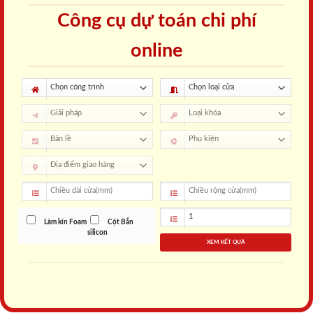
Công cụ dự toán chi phí
online
Làm kín Foam
Cột Bắn
silicon
XEM KẾT QUẢ