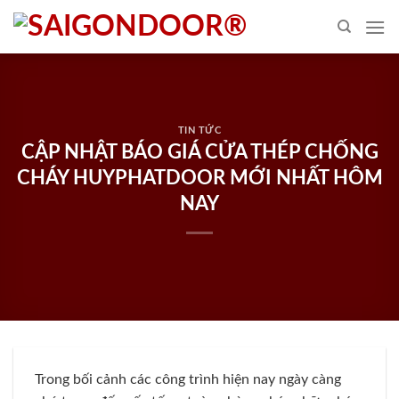
Skip
to
content
TIN TỨC
CẬP NHẬT BÁO GIÁ CỬA THÉP CHỐNG
CHÁY HUYPHATDOOR MỚI NHẤT HÔM
NAY
Trong bối cảnh các công trình hiện nay ngày càng