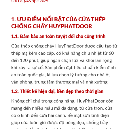
UKDQA&pp=2AYC
1. ƯU ĐIỂM NỔI BẬT CỦA CỬA THÉP
CHỐNG CHÁY HUYPHATDOOR
1.1. Đảm bảo an toàn tuyệt đối cho công trình
Cửa thép chống cháy HuyPhatDoor được cấu tạo từ
thép mạ kẽm cao cấp, có khả năng chịu nhiệt từ 60
đến 120 phút, giúp ngăn chặn lửa và khói lan rộng
khi xảy ra sự cố. Sản phẩm đạt tiêu chuẩn kiểm định
an toàn quốc gia, là lựa chọn lý tưởng cho nhà ở,
văn phòng, trung tâm thương mại và nhà xưởng.
1.2. Thiết kế hiện đại, bền đẹp theo thời gian
Không chỉ chú trọng công năng, HuyPhatDoor còn
mang đến nhiều mẫu mã đa dạng, từ cửa trơn, cửa
có ô kính đến cửa hai cánh. Bề mặt sơn tĩnh điện
giúp cửa luôn giữ được độ bóng đẹp, chống trầy