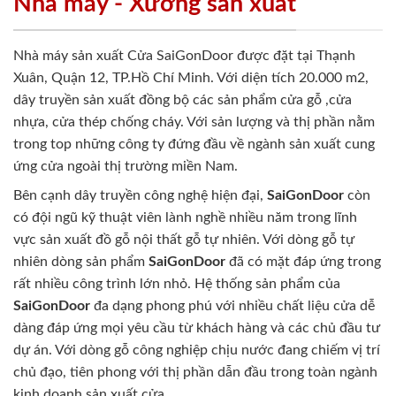
Nhà máy - Xưởng sản xuất
Nhà máy sản xuất Cửa SaiGonDoor được đặt tại Thạnh
Xuân, Quận 12, TP.Hồ Chí Minh. Với diện tích 20.000 m2,
dây truyền sản xuất đồng bộ các sản phẩm cửa gỗ ,cửa
nhựa, cửa thép chống cháy. Với sản lượng và thị phần nằm
trong top những công ty đứng đầu về ngành sản xuất cung
ứng cửa ngoài thị trường miền Nam.
Bên cạnh dây truyền công nghệ hiện đại,
SaiGonDoor
còn
có đội ngũ kỹ thuật viên lành nghề nhiều năm trong lĩnh
vực sản xuất đồ gỗ nội thất gỗ tự nhiên. Với dòng gỗ tự
nhiên dòng sản phẩm
SaiGonDoor
đã có mặt đáp ứng trong
rất nhiều công trình lớn nhỏ. Hệ thống sản phẩm của
SaiGonDoor
đa dạng phong phú với nhiều chất liệu cửa dễ
dàng đáp ứng mọi yêu cầu từ khách hàng và các chủ đầu tư
dự án. Với dòng gỗ công nghiệp chịu nước đang chiếm vị trí
chủ đạo, tiên phong với thị phần dẫn đầu trong toàn ngành
kinh doanh sản xuất cửa.