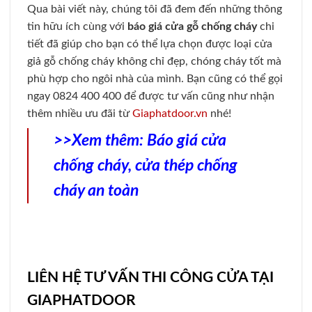
sản xuất nằm ở vị trí trung tâm thành phố Hồ Chí Minh và
& tại ngoại thành.
Mang sứ mệnh
nâng cao chất lượng cuộc sống
thông qua
việc cung cấp các sản phẩm chất lượng cao, đáp ứng mọi
yêu cầu khắc khe của khách hàng.
SaigonDoor
cam kết đem
đến cho quý khách hàng sự hài lòng tuyệt đối. Cam kết chất
lượng dịch vụ, giá thành & chính sách chăm sóc khách hàng
luôn tốt nhất tại Việt Nam.
Cơ hội nhận ƯU ĐÃI tháng
8/2026
Giảm giá lên đến
25%
khi thiết kế lắp đặt trọn
gói.
Tặng phụ kiện, giao miễn phí nội thành HCM
(trên 4 bộ).