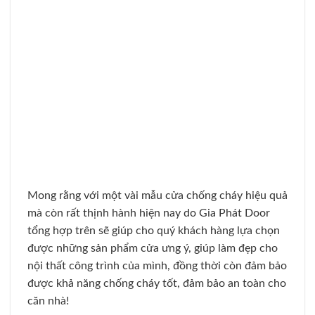
SAIGONDOOR - NHÀ SẢN XUẤT CỬA
GỖ, CỬA NHỰA, CỬA CHỐNG CHÁY
SaigonDoor®
là nhà sản xuất cửa gỗ, cửa nhựa, cửa chống
cháy
đã có uy tín hơn 10 năm trên thị trường và hàng triệu
khách hàng và đại lý tin tưởng lựa chọn. Cho đến nay
chúng tôi sở hữu hơn 10 showroom và 4 nhà máy - xưởng