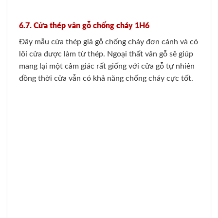
Mong rằng với một vài mẫu cửa chống cháy hiệu quả
mà còn rất thịnh hành hiện nay do Gia Phát Door
tổng hợp trên sẽ giúp cho quý khách hàng lựa chọn
được những sản phẩm cửa ưng ý, giúp làm đẹp cho
nội thất công trình của mình, đồng thời còn đảm bảo
được khả năng chống cháy tốt, đảm bảo an toàn cho
căn nhà!
Qua bài viết này, chúng tôi đã đem đến những thông
tin hữu ích cùng với
báo giá cửa gỗ chống cháy
chi
tiết đã giúp cho bạn có thể lựa chọn được loại cửa
giả gỗ chống cháy không chỉ đẹp, chóng cháy tốt mà
phù hợp cho ngôi nhà của mình. Bạn cũng có thể gọi
ngay 0824 400 400 để được tư vấn cũng như nhận