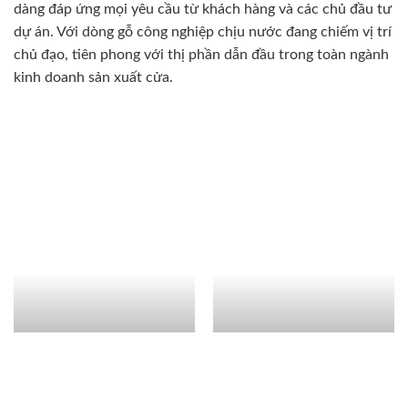
Chung Cư Blue Sapphire
Regent Resorts Phú Quốc
Bình Phú, Quận 6
Sky Villas Regent
Green Valley – Phú Mỹ
Residences Phú Quốc
Hưng
Khu Nghỉ Dưỡng
Happy Valley – Phú Mỹ