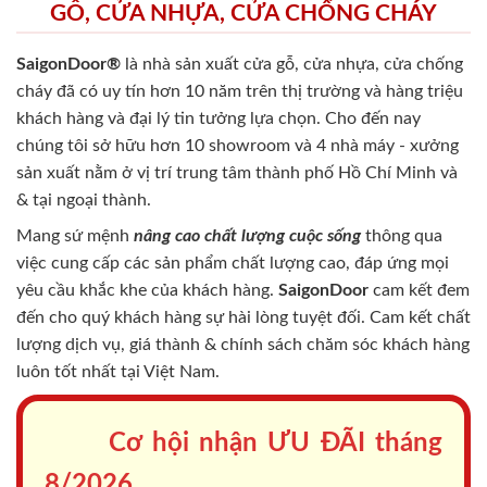
"Khi bán một sản phẩm chất
lượng với vật liệu tốt, chúng
tôi đã đặt mình vào vị trí của
Khách hàng để cố gắng xem điều
gì là tốt nhất, bền nhất và
phải mang đến sự hài lòng lâu
dài nhất"
Trần Văn Lãm
/
CEO SAIGONDOOR
Công cụ dự toán chi phí