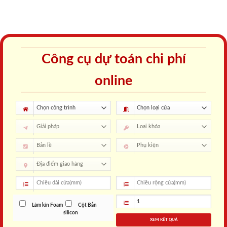
Cửa được đúc nguyên khối
Thiết kế dày dặn và kín khít
từ bột gỗ và PVC kết hợp
đem đến không gian riêng
CN cán phủ bề mặt bằng
tư yên tĩnh không bị ảnh
keo kín khít, chịu được tác
hưởng bới tiếng ồn trong
động của môi trường nhiệt
môi trường xung quanh.
đới nóng ẩm.
Vật liệu chống cháy
Không cong vênh mối mọt
Cách nhiệt tốt, hạn chế
Thiết kế bằng gỗ công
cháy lan, được chứng nhận
nghiệp đặc biệt nên sản
bởi KFI (Viện kỹ thuật công
phẩm nói không với cong
nghiệp Phòng cháy chữa
vênh và mối mọt như gỗ tự
cháy Hàn Quốc).
nhiên hay mắc phải.