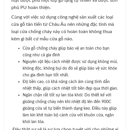
mặt được phủ một lớp gỗ lạng tự nhiên và được sơn
phủ PU hoàn thiện.
Cùng với việc sử dụng công nghệ sản xuất các loại
cửa gỗ tân tiến từ Châu Âu nên những đặc tính mà
loại cửa chống cháy này có hoàn toàn không thua
kém gì bất cứ mẫu cửa gỗ nào.
Cửa gỗ chống cháy giúp bảo vệ an toàn cho bạn
cũng như cả gia đình
Nguyên vật liệu cách nhiệt được sử dụng không mùi,
không độc, không bụi do đó sẽ giúp bảo vệ sức khỏe
cho gia đình bạn tốt nhất.
Độ bền cao, có khả năng cách âm cùng tính dẫn
nhiệt thấp, giúp cách nhiệt tốt bền đẹp qua thời gian.
Ngăn chặn rất tốt sự lan tỏa khói: Do thiết kế với
gioăng chống cháy nên khi nhiệt độ lên đến 900C
gioăng cửa sẽ tự biến thành dạng keo. Điều này giúp
làm kín khít toàn bộ cánh cửa với khuôn cửa, ngăn
khói lan tỏa.
Đây thật sự sẽ là sự lựa chọn tuyệt vời cho những ai