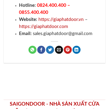
Tặng đồ dùng thông minh nội thất trị giá
250.000đ.
Cơ hội nhận ưu đãi 50% Gói dịch vụ Bảo hành 5
năm.
Tổng đài: 0818.400.400
Đăng ký tư vấn