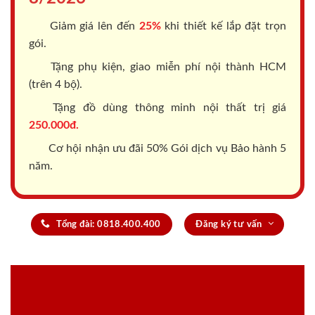
online
Làm kín Foam
Cột Bắn
silicon
XEM KẾT QUẢ