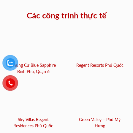
ĐĂNG KÝ NHẬN TƯ VẤN
Để có cơ hội được giảm trừ lên đến
1.000.000đ
khi đặt mua hàng.