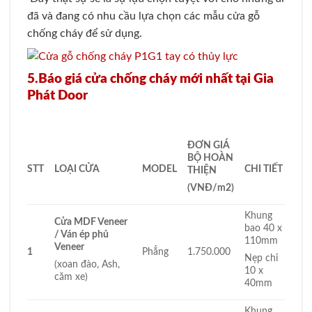
đã và đang có nhu cầu lựa chọn các mẫu cửa gỗ
chống cháy để sử dụng.
5.Báo giá cửa chống cháy mới nhất tại Gia
Phát Door
ĐƠN GIÁ
BỘ HOÀN
STT
LOẠI CỬA
MODEL
CHI TIẾT
THIỆN
(VNĐ/m
2
)
Khung
Cửa MDF Veneer
bao 40 x
/ Ván ép phủ
110mm
Veneer
1
Phẳng
1.750.000
Nẹp chỉ
(xoan đào, Ash,
10 x
căm xe)
40mm
Khung