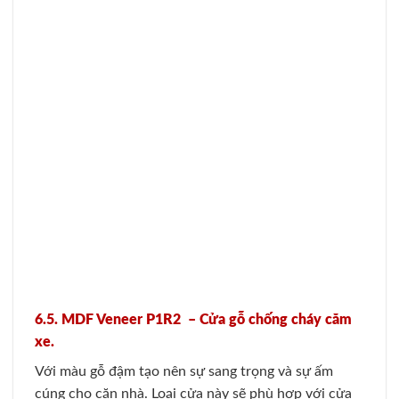
6.5. MDF Veneer P1R2 – Cửa gỗ chống cháy căm
xe.
Với màu gỗ đậm tạo nên sự sang trọng và sự ấm
cúng cho căn nhà. Loại cửa này sẽ phù hợp với cửa
phòng làm việc hay các khu văn phòng.
6.6. Cửa thép vân gỗ giúp chống cháy 2H6-V3
Đây là mẫu cửa chống cháy có 2 cánh làm bằng thép
cùng với ngoại thất được gia công bởi những ô panel
dập khuôn, qua đó đem đến cảm giác khá giống với
cửa gỗ truyền thống.
6.7. Cửa thép vân gỗ chống cháy 1H6
Đây mẫu cửa thép giả gỗ chống cháy đơn cánh và có
lõi cửa được làm từ thép. Ngoại thất vân gỗ sẽ giúp
mang lại một cảm giác rất giống với cửa gỗ tự nhiên