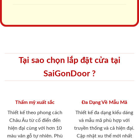
Độ bền vượt trội
An toàn cho sức khỏe
Chống nước tuyệt đối
Không chưa hàm lượng
100%. Không cong vênh,
Formandegyd như các dòng
không co ngót, chống mối
cửa gỗ công nghiệp truyền
mọt, ẩm mốc. Cách âm tốt,
thống, thân thiện với môi
cho độ bền lên tới >20
trường, an toàn cho sức
năm.
khỏe.
Chứng chỉ - Chứng nhận
THƯƠNG HIỆU TIN DÙNG
ISO 9001
2021