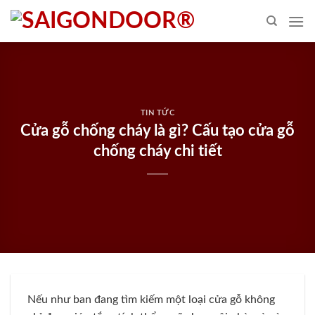
Skip
to
content
TIN TỨC
Cửa gỗ chống cháy là gì? Cấu tạo cửa gỗ
chống cháy chi tiết
Nếu như ban đang tìm kiếm một loại cửa gỗ không