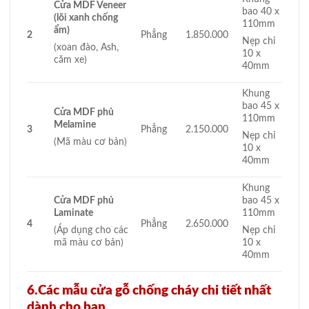
Cửa MDF Veneer
bao 40 x
(lõi xanh chống
110mm
ẩm)
2
Phẳng
1.850.000
Nẹp chỉ
(xoan đào, Ash,
10 x
căm xe)
40mm
Khung
bao 45 x
Cửa MDF phủ
110mm
Melamine
3
Phẳng
2.150.000
Nẹp chỉ
(Mã màu cơ bản)
10 x
40mm
Khung
Cửa MDF phủ
bao 45 x
Laminate
110mm
4
Phẳng
2.650.000
(Áp dụng cho các
Nẹp chỉ
mã màu cơ bản)
10 x
40mm
6.Các mẫu cửa gỗ chống cháy chi tiết nhất
dành cho bạn