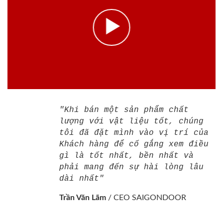
Tại sao chọn lắp đặt cửa tại
SaiGonDoor ?
Thẩm mỹ xuất sắc
Đa Dạng Về Mẫu Mã
Thiết kế theo phong cách
Thiết kế đa dạng kiểu dáng
Châu Âu từ cổ điển đến
và mẫu mã phù hợp với
hiện đại cùng với hơn 10
truyền thống và cả hiện đại.
màu vân gỗ tự nhiên. Phù
Cập nhật xu thế mới nhất
hợp với mọi không gian
trong ngành thi công nội
trong nhà bạn.
thất.
Chịu Nước 100%
Cách Âm Tốt