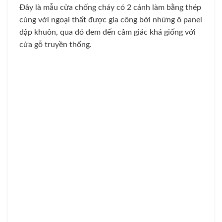
Đây là mẫu cửa chống cháy với lõi làm từ thép và
đơn cánh cùng ngoại thất vân gỗ.
Ngoài ra kết cấu của mẫu cửa này với 3 ô panel dập
khuôn tuy đơn giản nhưng lại rất tinh tế và thanh
lịch. Mẫu cửa thép vân gỗ này sẽ mang lại cảm giác
tương tự như loại cửa gỗ tự nhiên, hơn thế chúng
còn có khả năng chống cháy vô cùng tốt.