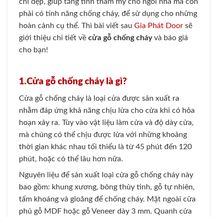
chỉ đẹp, giúp tắng tính thẩm mỹ cho ngôi nhà mà còn
phải có tính năng chống cháy, để sử dụng cho những
hoàn cảnh cụ thể. Thì bài viết sau
Gia Phát Door
sẽ
giới thiệu chi tiết về
cửa gỗ chống cháy
và báo giá
cho bạn!
1.Cửa gỗ chống cháy là gì?
Cửa gỗ chống cháy là loại cửa được sản xuất ra
nhằm đáp ứng khả năng chịu lửa cho cửa khi có hỏa
hoạn xảy ra. Tùy vào vật liệu làm cửa và độ dày cửa,
mà chúng có thể chịu được lửa với những khoảng
thời gian khác nhau tối thiểu là từ 45 phút đến 120
phút, hoặc có thể lâu hơn nữa.
Nguyên liệu để sản xuất loại cửa gỗ chống cháy này
bao gồm: khung xương, bông thủy tinh, gỗ tự nhiên,
tấm khoáng và gioăng để chống cháy. Mặt ngoài cửa
phủ gỗ MDF hoặc gỗ Veneer dày 3 mm. Quanh cửa