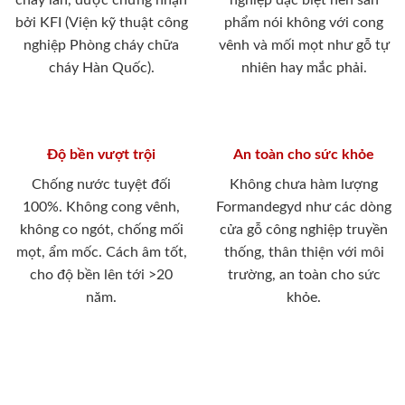
Nhà máy sản xuất Cửa SaiGonDoor được đặt tại Thạnh
Xuân, Quận 12, TP.Hồ Chí Minh. Với diện tích 20.000 m2,
dây truyền sản xuất đồng bộ các sản phẩm cửa gỗ ,cửa
nhựa, cửa thép chống cháy. Với sản lượng và thị phần nằm
trong top những công ty đứng đầu về ngành sản xuất cung
ứng cửa ngoài thị trường miền Nam.
Bên cạnh dây truyền công nghệ hiện đại,
SaiGonDoor
còn
có đội ngũ kỹ thuật viên lành nghề nhiều năm trong lĩnh
vực sản xuất đồ gỗ nội thất gỗ tự nhiên. Với dòng gỗ tự
nhiên dòng sản phẩm
SaiGonDoor
đã có mặt đáp ứng trong
rất nhiều công trình lớn nhỏ. Hệ thống sản phẩm của
SaiGonDoor
đa dạng phong phú với nhiều chất liệu cửa dễ
dàng đáp ứng mọi yêu cầu từ khách hàng và các chủ đầu tư
dự án. Với dòng gỗ công nghiệp chịu nước đang chiếm vị trí
chủ đạo, tiên phong với thị phần dẫn đầu trong toàn ngành
kinh doanh sản xuất cửa.