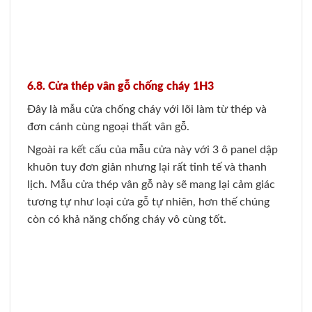
thêm nhiều ưu đãi từ
Giaphatdoor.vn
nhé!
>>Xem thêm:
Báo giá cửa
chống cháy, cửa thép chống
cháy an toàn
LIÊN HỆ TƯ VẤN THI CÔNG CỬA TẠI
GIAPHATDOOR
Hotline:
0824.400.400 –
0855.400.400
Website:
https://giaphatdoor.vn
–
https://giaphatdoor.com
Email:
sales.giaphatdoor@gmail.com