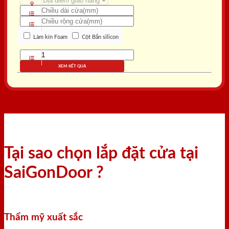
Làm kín Foam
Cột Bắn silicon
XEM KẾT QUẢ
Tại sao chọn lắp đặt cửa tại
SaiGonDoor ?
Thẩm mỹ xuất sắc