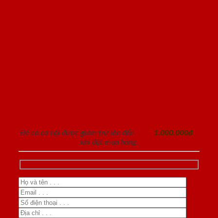
ĐĂNG KÝ NHẬN TƯ VẤN
Để có cơ hội được giảm trừ lên đến
1.000.000đ
khi đặt mua hàng.