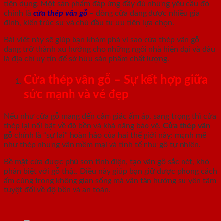
tiện dụng. Một sản phẩm đáp ứng đầy đủ những yêu cầu đó
chính là
cửa thép vân gỗ
– dòng cửa đang được nhiều gia
đình, kiến trúc sư và chủ đầu tư ưu tiên lựa chọn.
Bài viết này sẽ giúp bạn khám phá vì sao cửa thép vân gỗ
đang trở thành xu hướng cho những ngôi nhà hiện đại và đâu
là địa chỉ uy tín để sở hữu sản phẩm chất lượng.
Cửa thép vân gỗ – Sự kết hợp giữa
sức mạnh và vẻ đẹp
Nếu như cửa gỗ mang đến cảm giác ấm áp, sang trọng thì cửa
thép lại nổi bật về độ bền và khả năng bảo vệ.
Cửa thép vân
gỗ
chính là “sự lai” hoàn hảo của hai thế giới này: mạnh mẽ
như thép nhưng vẫn mềm mại và tinh tế như gỗ tự nhiên.
Bề mặt cửa được phủ sơn tĩnh điện, tạo vân gỗ sắc nét, khó
phân biệt với gỗ thật. Điều này giúp bạn giữ được phong cách
ấm cúng trong không gian sống mà vẫn tận hưởng sự yên tâm
tuyệt đối về độ bền và an toàn.