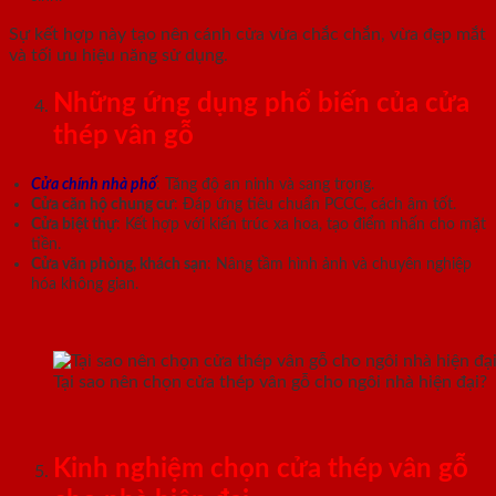
Sự kết hợp này tạo nên cánh cửa vừa chắc chắn, vừa đẹp mắt
và tối ưu hiệu năng sử dụng.
Những ứng dụng phổ biến của cửa
thép vân gỗ
Cửa chính nhà phố
: Tăng độ an ninh và sang trọng.
Cửa căn hộ chung cư
: Đáp ứng tiêu chuẩn PCCC, cách âm tốt.
Cửa biệt thự
: Kết hợp với kiến trúc xa hoa, tạo điểm nhấn cho mặt
tiền.
Cửa văn phòng, khách sạn
: Nâng tầm hình ảnh và chuyên nghiệp
hóa không gian.
Tại sao nên chọn cửa thép vân gỗ cho ngôi nhà hiện đại?
Kinh nghiệm chọn cửa thép vân gỗ