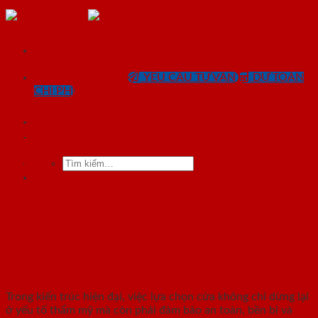
Skip
to
content
SaiGonDoor®
Tin tức
0818.400.400
YÊU CẦU TƯ VẤN
DỰ TOÁN
CHI PHÍ
Tại Sao Nên Chọn Cửa Thép
SaiGonDoor®
Vân Gỗ Cho Ngôi Nhà Hiện
Đại?
Tìm
kiếm:
Trong kiến trúc hiện đại, việc lựa chọn cửa không chỉ dừng lại
ở yếu tố thẩm mỹ mà còn phải đảm bảo an toàn, bền bỉ và