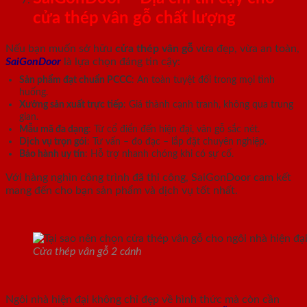
cửa thép vân gỗ chất lượng
Nếu bạn muốn sở hữu
cửa thép vân gỗ
vừa đẹp, vừa an toàn,
SaiGonDoor
là lựa chọn đáng tin cậy:
Sản phẩm đạt chuẩn PCCC
: An toàn tuyệt đối trong mọi tình
huống.
Xưởng sản xuất trực tiếp
: Giá thành cạnh tranh, không qua trung
gian.
Mẫu mã đa dạng
: Từ cổ điển đến hiện đại, vân gỗ sắc nét.
Dịch vụ trọn gói
: Tư vấn – đo đạc – lắp đặt chuyên nghiệp.
Bảo hành uy tín
: Hỗ trợ nhanh chóng khi có sự cố.
Với hàng nghìn công trình đã thi công, SaiGonDoor cam kết
mang đến cho bạn sản phẩm và dịch vụ tốt nhất.
Cửa thép vân gỗ 2 cánh
Ngôi nhà hiện đại không chỉ đẹp về hình thức mà còn cần