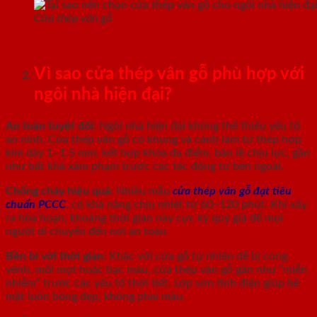
Cửa thép vân gỗ
Vì sao cửa thép vân gỗ phù hợp với
ngôi nhà hiện đại?
An toàn tuyệt đối
:
Ngôi nhà hiện đại không thể thiếu yếu tố
an ninh. Cửa thép vân gỗ có khung và cánh làm từ thép hợp
kim dày 1–1.5 mm, kết hợp khóa đa điểm, bản lề chịu lực, gần
như bất khả xâm phạm trước các tác động từ bên ngoài.
Chống cháy hiệu quả
:
Nhiều mẫu
cửa thép vân gỗ đạt tiêu
chuẩn PCCC
, có khả năng chịu nhiệt từ 60–120 phút. Khi xảy
ra hỏa hoạn, khoảng thời gian này cực kỳ quý giá để mọi
người di chuyển đến nơi an toàn.
Bền bỉ với thời gian
:
Khác với cửa gỗ tự nhiên dễ bị cong
vênh, mối mọt hoặc bạc màu, cửa thép vân gỗ gần như “miễn
nhiễm” trước các yếu tố thời tiết. Lớp sơn tĩnh điện giúp bề
mặt luôn bóng đẹp, không phai màu.