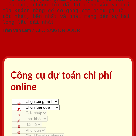
liệu tốt, chúng tôi đã đặt mình vào vị trí
của Khách hàng để cố gắng xem điều gì là
tốt nhất, bền nhất và phải mang đến sự hài
lòng lâu dài nhất"
Trần Văn Lãm
/
CEO SAIGONDOOR
Công cụ dự toán chi phí
online