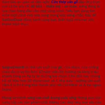
đảm bảo an toàn và tiện nghi.
Cửa thép vân gỗ
đáp ứng trọn
vẹn cả ba yếu tố:
độ bền – thẩm mỹ – an toàn
, xứng đáng là
lựa chọn hàng đầu cho mọi công trình. Nếu bạn đang tìm
kiếm một cánh cửa vừa sang trọng vừa vững chắc, hãy để
SaiGonDoor
đồng hành cùng bạn, biến ngôi nhà mơ ước
thành hiện thực.
SAIGONDOOR - NHÀ SẢN XUẤT CỬA
GỖ, CỬA NHỰA, CỬA CHỐNG CHÁY
SaigonDoor®
là nhà sản xuất cửa gỗ, cửa nhựa, cửa chống
cháy
đã có uy tín hơn 10 năm trên thị trường và hàng triệu
khách hàng và đại lý tin tưởng lựa chọn. Cho đến nay chúng
tôi sở hữu hơn 10 showroom và 4 nhà máy - xưởng sản xuất
nằm ở vị trí trung tâm thành phố Hồ Chí Minh và & tại ngoại
thành.
Mang sứ mệnh
nâng cao chất lượng cuộc sống
thông qua việc
cung cấp các sản phẩm chất lượng cao, đáp ứng mọi yêu cầu