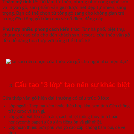
Thẩm mỹ tinh tế
:
Dù làm từ thép, nhưng nhờ công nghệ sơn
và in vân gỗ, sản phẩm vẫn giữ được nét đẹp tự nhiên, sang
trọng. Bạn có thể chọn từ tông gỗ sáng cho không gian trẻ
trung đến tông gỗ trầm cho vẻ cổ điển, đẳng cấp.
Phù hợp nhiều phong cách kiến trúc
:
Từ nhà phố, biệt thự,
chung cư cao cấp cho đến khách sạn, resort, cửa thép vân gỗ
đều dễ dàng hòa hợp với tổng thể thiết kế
Cấu tạo “3 lớp” tạo nên sự khác biệt
Cửa thép vân gỗ hiện đại thường có cấu trúc 3 lớp:
Lớp ngoài
: Thép mạ kẽm hoặc thép hợp kim, sơn tĩnh điện chống
trầy xước và han gỉ.
Lớp giữa
: Vật liệu cách âm, cách nhiệt (bông thủy tinh hoặc
honeycomb paper) giúp giảm tiếng ồn và giữ nhiệt.
Lớp hoàn thiện
: Sơn phủ vân gỗ cao cấp, chống bám bụi, dễ vệ
sinh.