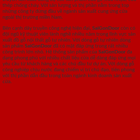
thép chống cháy. Với sản lượng và thị phần nằm trong top
những công ty đứng đầu về ngành sản xuất cung ứng cửa
ngoài thị trường miền Nam.
Bên cạnh dây truyền công nghệ hiện đại,
SaiGonDoor
còn có
đội ngũ kỹ thuật viên lành nghề nhiều năm trong lĩnh vực sản
xuất đồ gỗ nội thất gỗ tự nhiên. Với dòng gỗ tự nhiên dòng
sản phẩm
SaiGonDoor
đã có mặt đáp ứng trong rất nhiều
công trình lớn nhỏ. Hệ thống sản phẩm của
SaiGonDoor
đa
dạng phong phú với nhiều chất liệu cửa dễ dàng đáp ứng mọi
yêu cầu từ khách hàng và các chủ đầu tư dự án. Với dòng gỗ
công nghiệp chịu nước đang chiếm vị trí chủ đạo, tiên phong
với thị phần dẫn đầu trong toàn ngành kinh doanh sản xuất
cửa.