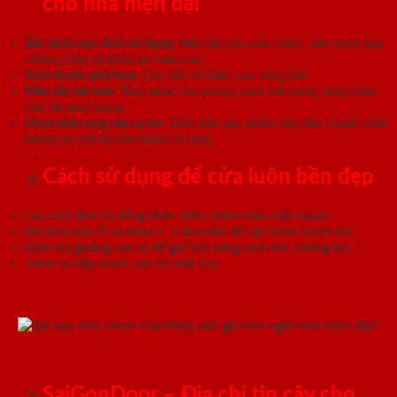
cho nhà hiện đại
Xác định mục đích sử dụng
: Nếu lắp cho cửa chính, nên chọn loại
chống cháy và khóa an toàn cao.
Kích thước phù hợp
: Cân đối với kiến trúc tổng thể.
Màu sắc hài hòa
: Tông sáng cho phong cách trẻ trung, tông trầm
cho vẻ sang trọng.
Chọn nhà cung cấp uy tín
: Đảm bảo sản phẩm đạt tiêu chuẩn chất
lượng và chế độ bảo hành rõ ràng.
Cách sử dụng để cửa luôn bền đẹp
Lau chùi định kỳ bằng khăn mềm, tránh hóa chất mạnh.
Bôi trơn bản lề và khóa 2–3 lần/năm để vận hành mượt mà.
Kiểm tra gioăng cao su để giữ khả năng cách âm, chống bụi.
Tránh va đập mạnh vào bề mặt cửa.
SaiGonDoor – Địa chỉ tin cậy cho