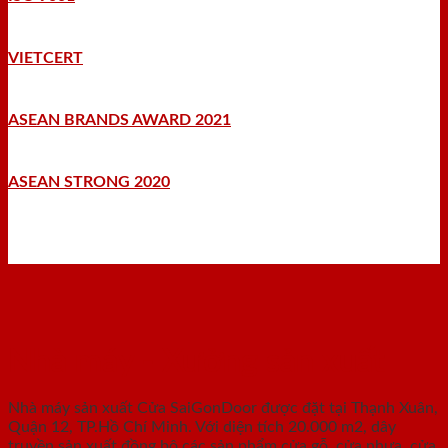
VIETCERT
ASEAN BRANDS AWARD 2021
ASEAN STRONG 2020
Nhà máy - Xưởng sản xuất
Nhà máy sản xuất Cửa SaiGonDoor được đặt tại Thạnh Xuân,
Quận 12, TP.Hồ Chí Minh. Với diện tích 20.000 m2, dây
truyền sản xuất đồng bộ các sản phẩm cửa gỗ ,cửa nhựa, cửa