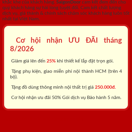
khắc khe của khách hàng.
SaigonDoor
cam kết đem đến cho
quý khách hàng sự hài lòng tuyệt đối. Cam kết chất lượng
dịch vụ, giá thành & chính sách chăm sóc khách hàng luôn tốt
nhất tại Việt Nam.
Cơ hội nhận ƯU ĐÃI tháng
8/2026
Giảm giá lên đến
25%
khi thiết kế lắp đặt trọn gói.
Tặng phụ kiện, giao miễn phí nội thành HCM (trên 4
bộ).
Tặng đồ dùng thông minh nội thất trị giá
250.000đ.
Cơ hội nhận ưu đãi 50% Gói dịch vụ Bảo hành 5 năm.
Tổng đài: 0818.400.400
Đăng ký tư vấn